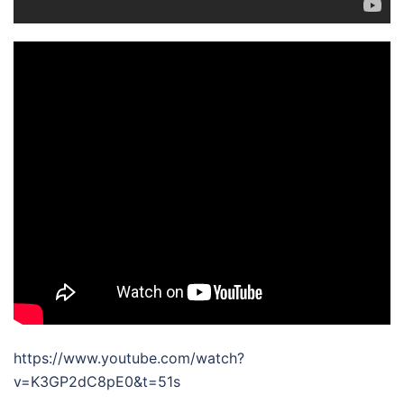
https://www.youtube.com/watch?
v=K3GP2dC8pE0&t=51s