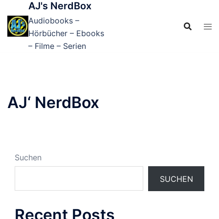
AJ's NerdBox
Zum
Inhalt
Audiobooks –
springen
Hörbücher – Ebooks
– Filme – Serien
AJ‘ NerdBox
Suchen
SUCHEN
Recent Posts